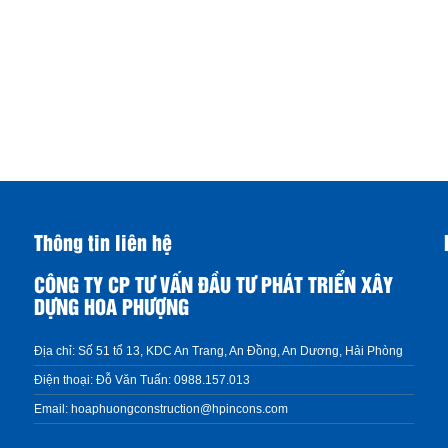
Thông tin liên hệ
CÔNG TY CP TƯ VẤN ĐẦU TƯ PHÁT TRIỂN XÂY
DỰNG HOA PHƯỢNG
Địa chỉ:
Số 51 tổ 13, KDC An Trang, An Đồng, An Dương, Hải Phòng
Điện thoại:
Đỗ Văn Tuấn: 0988.157.013
Email:
hoaphuongconstruction@hpincons.com