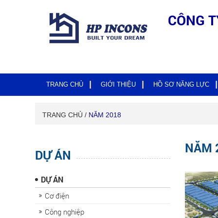
CÔNG T
TRANG CHỦ
GIỚI THIỆU
HỒ SƠ NĂNG LỰC
TRANG CHỦ /
NĂM 2018
NĂM 
DỰ ÁN
DỰ ÁN
Cơ điện
Công nghiệp