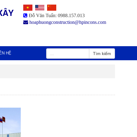
XÂY
Đỗ Văn Tuấn: 0988.157.013
hoaphuongconstruction@hpincons.com
IÊN HỆ
Tìm kiếm